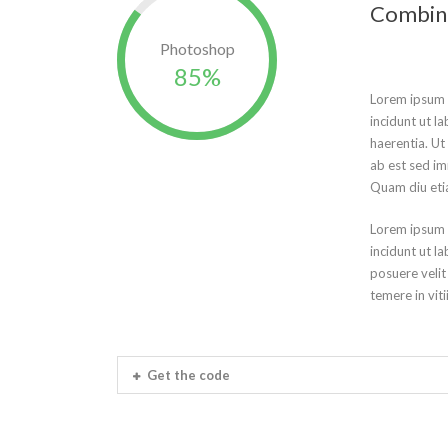
Combine
Photoshop
85%
Lorem ipsum d
incidunt ut l
haerentia. Ut
ab est sed im
Quam diu etia
Lorem ipsum d
incidunt ut l
posuere velit
temere in vit
Get the code