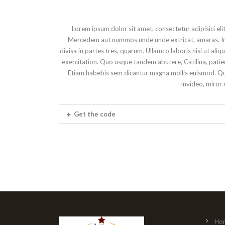
Lorem ipsum dolor sit amet, consectetur adipisici el
Mercedem aut nummos unde unde extricat, amaras. Inte
divisa in partes tres, quarum. Ullamco laboris nisi ut a
exercitation. Quo usque tandem abutere, Catilina, patien
Etiam habebis sem dicantur magna mollis euismod. Qui
invideo, miror 
Get the code
Ho