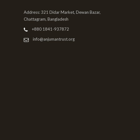
Address: 321 Didar Market, Dewan Bazar,
Chattagram, Bangladesh
+880 1841-937872
info@anjumantrust.org