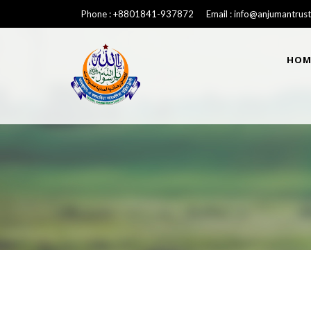
Phone : +8801841-937872 Email : info@anjumantrust
HOM