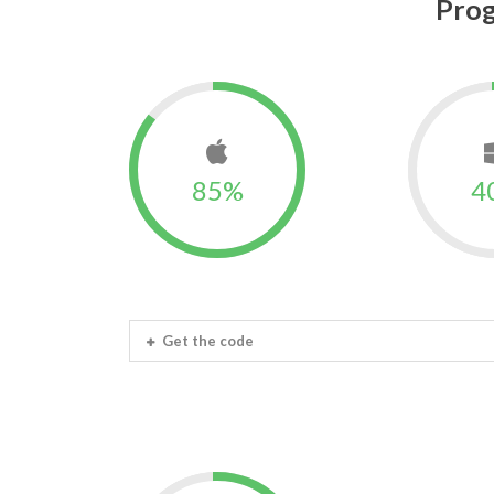
Prog
85%
4
Get the code