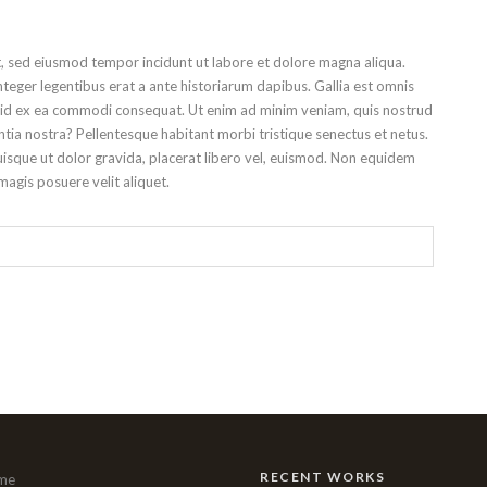
it, sed eiusmod tempor incidunt ut labore et dolore magna aliqua.
ger legentibus erat a ante historiarum dapibus. Gallia est omnis
liquid ex ea commodi consequat. Ut enim ad minim veniam, quis nostrud
tia nostra? Pellentesque habitant morbi tristique senectus et netus.
sque ut dolor gravida, placerat libero vel, euismod. Non equidem
magis posuere velit aliquet.
RECENT WORKS
me