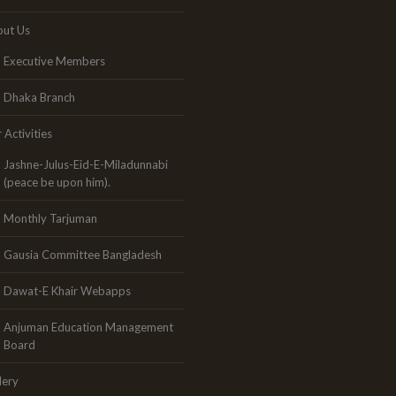
ut Us
Executive Members
Dhaka Branch
 Activities
Jashne-Julus-Eid-E-Miladunnabi
(peace be upon him).
Monthly Tarjuman
Gausia Committee Bangladesh
Dawat-E Khair Webapps
Anjuman Education Management
Board
lery