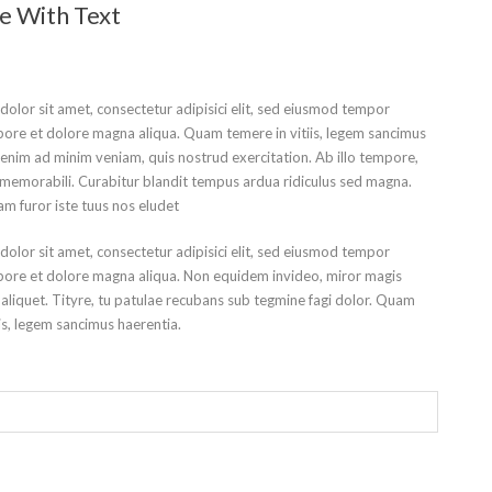
 With Text
olor sit amet, consectetur adipisici elit, sed eiusmod tempor
abore et dolore magna aliqua. Quam temere in vitiis, legem sancimus
 enim ad minim veniam, quis nostrud exercitation. Ab illo tempore,
memorabili. Curabitur blandit tempus ardua ridiculus sed magna.
m furor iste tuus nos eludet
olor sit amet, consectetur adipisici elit, sed eiusmod tempor
abore et dolore magna aliqua. Non equidem invideo, miror magis
 aliquet. Tityre, tu patulae recubans sub tegmine fagi dolor. Quam
iis, legem sancimus haerentia.