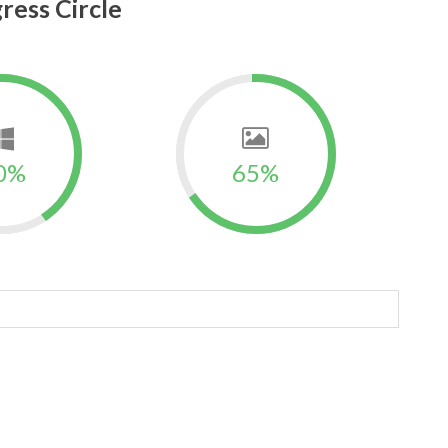
ress Circle
0%
65%