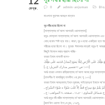
12
0
admin-anjuman
Blog
ফেব্রু.
মাওলানা মুহাম্মদ আবদুল মান্নান
নূর নবীর ছায়া ছিলো না
[সাল্লাল্লাহু তা‘আলা আলায়হি ওয়াসাল্লাম]
হুযূর মোস্তফা সাল্লাল্লাহু তা‘আলা আলায়হি ওয়াসাল্লাম-এর নূ
খোদ্-বখোদ স্পষ্ট হয়ে যায়। কারণ, নূর ও ছায়া একত্রিত হতে পা
শরীরের ছায়া ছিলো না। সুতরাং ঈমানদার মাত্রই হুযূর-ই আক্র
কিছুটা উল্লেখ করার প্রয়াস পাচ্ছি-
হযরত ইমাম নাসাফী বলেন-
 ظِلَّكَ عَلَى الْاَرْضِ لِئَلَّا يَضَعَ اِنْسَانٌ قَدَمَه عَلٰى ظِلِّكَ
[تفسير مدارك التنزيل: ج ـ৩: ص: ১০৩]
অর্থঃ হযরত ওসমান রাদ্বিয়াল্লাহু তা‘আলা আনহু হুযূর সাল্লা
[তাফসীর-ই মাদারিকুত্ তানযীল: ৩য় খন্ড: পৃ. ১০৩]
হযরত ইমাম আবদুল্লাহ্ ইবনে মুবারক, সাইয়্যেদুনা ইমামে আ’যম আ
مْ مَعَ سِرَاجٍ قَطُّ اِلاَّ غَلَبَ ضُوْءُ ه ضُوْءَ السِّرَاجِ ـ [جمع الوسائل للقارى : ج-ـ
অর্থঃ হুযূর নবী করীম সাল্লাল্লাহু তা‘আলা আলায়হি ওয়াসাল্লা
[জাম‘উল ওয়াসা-ইল:১ম খন্ড, ১৭৬পৃ.,