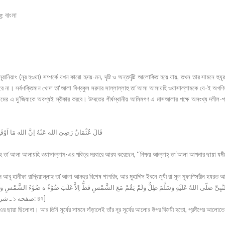
 বাংলা
রানিয়াৎ (নূর হওয়া) সম্পর্কে যখন কারো হৃদয়-মন, দৃষ্টি ও অন্তর্দৃষ্টি আলোকিত হয়ে যায়, তখন তার সামনে হ
রে না। সর্বশক্তিমান খোদা তা‘আলা বিশ্বকুল সরদার সাল্লাল্লাহু তা‘আলা আলায়হি ওয়াসাল্লামকে যে-ই অগণিত ম
ামের এ মু’জিযাকে অবশ্যই স্বীকার করবে। উম্মতের শীর্ষস্থানীয় আলিমগণ এ মাসআলার পক্ষে অসংখ্য দলীল-প
قَالَ عُثْمَانُ رَضِىَ الله عَنْهُ اِنَّ الله مَا اَوْقَعَ
ল্লাহু তা‘আলা আলায়হি ওয়াসাল্লাম-এর পবিত্র দরবারে আরয করেছেন, ‘‘নিশ্চয় আল্লাহ্ তা‘আলা আপনার ছায়া য
বূ হানীফা রাদ্বিয়াল্লাহু তা‘আলা আনহুর বিশেষ শাগরিদ, আর মুহাদ্দিস ইবনে জূযী রা’সূল মুফাস্সিরীন হযরত আব
لَمْ يَكُنْ لِلنَّبِىِّ صَلّى اللهُ عَلَيْهِ وَسَلَّمَ ظِلٌّ وَلَمْ يَقُمْ مَعَ الشَّمْسِ قَطُّ اِلاَّ غَلَبَ ضُوْءُ ه ضُوْءَ الشَّمْسِ وَلَمْ يَقُ১: صفحه ـ
المواهب : ج ـ ৪ـ صفحه ـ ২২ـ شرح شمائل للمناوى : -جـ ১ صفحه: ৪৭]
ম-এর ছায়া ছিলোনা। আর তিনি সূর্যের সামনে দাঁড়ালেই তাঁর নূর সূর্যের আলোর উপর বিজয়ী হতো, প্রদীপের আলোত