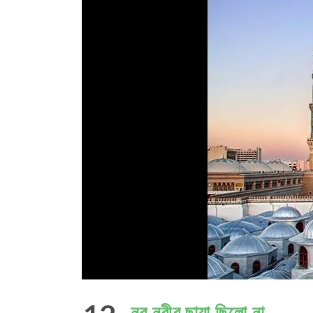
নূর নবীর ছায়া ছিলো না