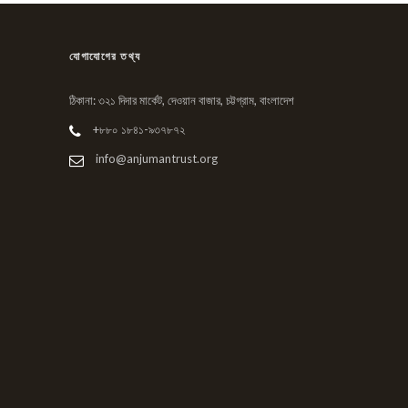
যোগাযোগের তথ্য
ঠিকানা: ৩২১ দিদার মার্কেট, দেওয়ান বাজার, চট্টগ্রাম, বাংলাদেশ
+৮৮০ ১৮৪১-৯৩৭৮৭২
info@anjumantrust.org