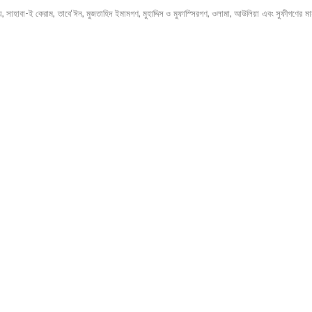
ে, সাহাবা-ই কেরাম, তাবে‘ঈন, মুজতাহিদ ইমামগণ, মুহাদ্দিস ও মুফাস্সিরগণ, ওলামা, আউলিয়া এবং সুফীগণের মায