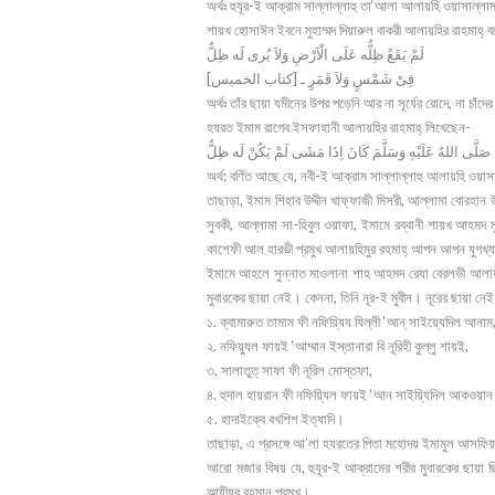
অর্থঃ হুযূর-ই আক্রাম সাল্লাল্লাহু তা‘আলা আলায়হি ওয়াসাল্লা
শায়খ হোসাঈন ইবনে মুহাম্মদ দিয়ারুল বাকরী আলায়হির রাহমাহ্ 
لَمْ يَقَعْ ظِلُّه عَلَى الْاَرْضِ وَلاَ يُرى لَه ظِلٌّ
فِىْ شَمْسٍ وَلاَ قَمَرٍ ـ [كتاب الخميس]
অর্থঃ তাঁর ছায়া যমীনের উপর পড়েনি আর না সূর্যের রোদে, না চা
হযরত ইমাম রাগেব ইসফাহানী আলায়হির রাহমাহ্ লিখেছেন-
অর্থ: বর্ণিত আছে যে, নবী-ই আক্রাম সাল্লাল্লাহু আলায়হি ওয়
তাছাড়া, ইমাম শিহাব উদ্দীন খাফ্ফাজী মিসরী, আল্লামা বোরহান উ
সুবকী, আল্লামা সা-হিবুল ওয়াফা, ইমামে রব্বানী শায়খ আহমদ মু
কাশেফী আল হারভী প্রমুখ আলায়হিমুর রহমাহ্ আপন আপন যুগখ্যাত
ইমামে আহলে সুন্নাত মাওলানা শাহ আহমদ রেযা বেরলভী আলায়হির
মুবারকের ছায়া নেই। কেননা, তিনি নূর-ই মুবীন। নূরের ছায়া 
১. ক্বামারুত তামাম ফী নফিয়্যিয যিল্লী ‘আন্ সাইয়্যেদিল আনাম
২. নফিয়্যুল ফায়ই ‘আম্মান ইস্তানারা বি নূরিহী কুল্লু শায়ই,
৩. সালাতুত্ সাফা ফী নূরিল মোস্তফা,
৪. হুদাল হায়রান ফী নফিয়্যিল ফায়ই ‘আন সাইয়্যিদিল আকওয়ান
৫. হাদাইক্বে বখশিশ ইত্যাদি।
তাছাড়া, এ প্রসঙ্গে আ’লা হযরতের পিতা মহোদয় ইমামুল আসফিয়
আরো মজার বিষয় যে, হুযূর-ই আক্রামের শরীর মুবারকের ছায়া ছিল
আযীযুর রহমান প্রমুখ।