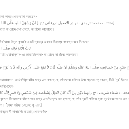
আলা আনহু থেকে বর্ণনা করেছেন-
اَنَّ رَسُوْلَ اللهِ صَلَّى اللهُ عَلَيْهِ وَسَلَّمَ لَمْ يَكُنْ يُرى لَه ظِلٌّ فِىْ شَمْسٍ وَلاَقَمَرٍ ـ [ترمذى ـ نوادر الاصول : زرقانى : ج ـ ৪ـ صفحه : ৩৪০]
র ছায়া না রোদে দেখা যেতো, না চাঁদের আলোতে।
াঁর ‘খাসা-ইসুল কুবরা’য় একটি স্বতন্ত্র অধ্যায় বিন্যস্থ করেছেন আর লিখেছেন-
بَابُ الْايَةِ فَاِنَّه صَلَّى 
লা আলায়হি ওয়াসাল্লাম-এর ছায়া ছিলোনা- না রোদে, না চাঁদের আলোতে।
ْنُ سَبْعٍ مِنْ خَصَائِصِه صَلَّى اللهُ عَلَيْهِ وَسَلَّمَ اَنَّ ظِلَّه كَانَ لاَ يَقَعَ عَلَى الْاَرْضِ وَاَنَّه كَانَ نُوْرً
 ওয়াসাল্লাম-এর বৈশিষ্ট্যাবলীর মধ্যে এও রয়েছে যে, তাঁর ছায়া যমীনের উপর পড়তো না; কেননা, তিনি ‘নুর’ ছি
বে লিখেছেন-
ুবূয়ত ও রিসালতের দলীলগুলোর মধ্যে এও উল্লেখ করা হয়েছে যে, তাঁর নূরানী শরীরের ছায়া সূর্যের আলোতে এবং
া। [শেফা শরীফ: ১ম খন্ড: পৃ. ২৪২]
বাস্তলানী আলায়হির রাহমাহ্ থেকে বর্ণিত-