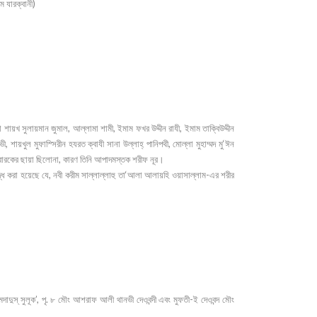
ম যারক্বানী)
শায়খ সুলায়মান জুমাল, আল্লামা শামী, ইমাম ফখর উদ্দীন রাযী, ইমাম তাক্বিউদ্দীন
শায়খুল মুফাস্সিরীন হযরত ক্বাযী সানা উল্লাহ্ পানিপথী, মোল্লা মুহাম্মদ মু‘ঈন
মুবারকের ছায়া ছিলোনা, কারণ তিনি আপাদমস্তক শরীফ নূর।
্ধ করা হয়েছে যে, নবী করীম সাল্লাল্লাহু তা‘আলা আলায়হি ওয়াসাল্লাম-এর শরীর
মদাদুস্ সুলূক’, পৃ. ৮ মৌং আশরাফ আলী থানভী দেওবন্দী এবং মুফতী-ই দেওবন্দ মৌং