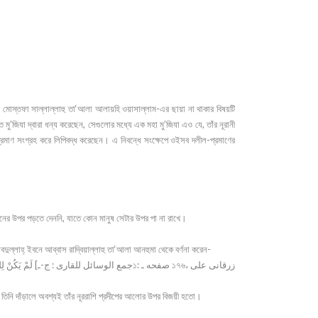
ুযূর মোস্তফা সাল্লাল্লাহু তা‘আলা আলায়হি ওয়াসাল্লাম-এর ছায়া না থাকার বিষয়টি
ু’জিযা দ্বারা ধন্য করেছেন, সেগুলোর মধ্যে এক মহা মু’জিযা এও যে, তাঁর নূরানী
্রমাণ সংগ্রহ করে লিপিবদ্ধ করেছেন। এ নিবন্ধে সংক্ষেপে ওইসব দলীল-প্রমাণের
মীনের উপর পড়তে দেননি, যাতে কোন মানুষ সেটার উপর পা না রাখে।
দুল্লাহ্ ইবনে আব্বাস রাদ্বিয়াল্লাহু তা‘আলা আনহুমা থেকে বর্ণনা করেন-
 ১৭৬، زرقانى على
ে তিনি দাঁড়ালে অবশ্যই তাঁর নূররাশি প্রদীপের আলোর উপর বিজয়ী হতো।