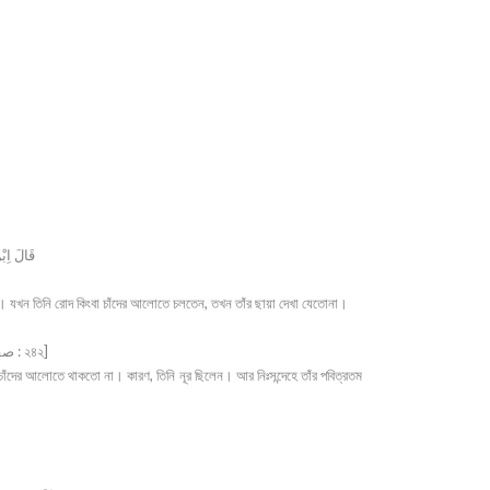
قَالَ اِب
লেন। যখন তিনি রোদ কিংবা চাঁদের আলোতে চলতেন, তখন তাঁর ছায়া দেখা যেতোনা।
وَمَا ذُكِرَ مِنْ اَنَّه كَانَ لاَظِلَّ لِشَخْصه فِىْ شَمْسٍ وَلاَ قَمَرٍ لِاَنَّه كَانَ نُوْرًا وَاَنَّ الذُّبَابَ كَانَ لَا يَقَعُ عَلى جَسَدِه وَلاَ ثِيَابِه ـ [شفاء شريف : -ج ـ ১ : صفحه : ২৪২]
 চাঁদের আলোতে থাকতো না। কারণ, তিনি নূর ছিলেন। আর নিঃসন্দেহে তাঁর পবিত্রতম