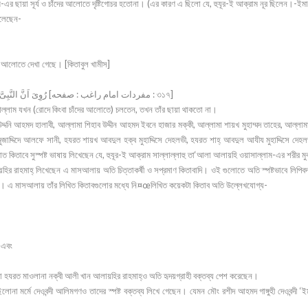
ম-এর ছায়া সূর্য ও চাঁদের আলোতে দৃষ্টিগোচর হতোনা। (এর কারণ এ ছিলো যে, হুযূর-ই আক্রাম নূর ছিলেন।-ইমা
বলেছেন-
ঁদের আলোতে দেখা গেছে। [কিতাবুল খামীস]
رُوِىَ اَنَّ النَّبِىَّ صَلَّى اللهُ عَلَيْهِ وَسَلَّمَ كَانَ اِذَا مَشَى لَمْ يَكُنْ لَه ظِلٌّ [مفردات امام راغب : صفحه : ৩১৭]
াসাল্লাম যখন (রোদে কিংবা চাঁদের আলোতে) চলতেন, তখন তাঁর ছায়া থাকতো না।
দ্দনি আহমদ হালাবী, আল্লামা শিহাব উদ্দীন আহমদ ইবনে হাজার মক্কী, আল্লামা শায়খ মুহাম্মদ তাহের, আল্লামা 
জাদ্দিদে আলফে সানী, হযরত শায়খ আবদুল হক্ব মুহাদ্দিসে দেহলভী, হযরত শাহ্ আবদুল আযীয মুহাদ্দিসে দেহলভী, 
 কিতাবে সুস্পষ্ট ভাষায় লিখেছেন যে, হুযূর-ই আক্রাম সাল্লাল্লাহু তা‘আলা আলায়হি ওয়াসাল্লাম-এর শরীর 
 রাহমাহ্ লিখেছেন এ মাসআলায় অতি চিত্তাকর্ষী ও সপ্রমাণ কিতাবাদি। ওই গুলোতে অতি স্পষ্টভাবে লিপিবদ
নেই। এ মাসআলায় তাঁর লিখিত কিতাবগুলোর মধ্যে নি¤œলিখিত কয়েকটা কিতাব অতি উল্লেখযোগ্য-
,
 এবং
া হযরত মাওলানা নক্বী আলী খান আলায়হির রাহমাহ্ও অতি হৃদয়গ্রাহী বক্তব্য পেশ করেছেন।
োনা মর্মে দেওবন্দী আলিমগণও তাদের স্পষ্ট বক্তব্য লিখে গেছেন। যেমন মৌং রশীদ আহমদ গাঙ্গুহী দেওবন্দী ‘ই