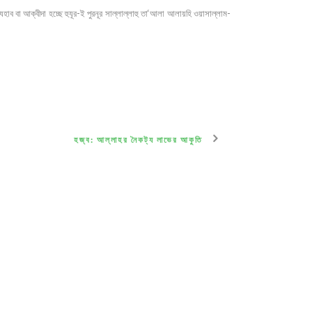
হাব বা আক্বীদা হচ্ছে হুযূর-ই পুরনূর সাল্লাল্লাহু তা‘আলা আলায়হি ওয়াসাল্লাম-
হজ্ব: আল্লাহর নৈকট্য লাভের আকুতি