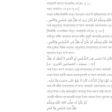
যারক্বানী আলাল মাওয়াহিব: ৪র্থ খন্ড, পৃ. ২২,
শরহে শামাইল: ১ম খ ন্ড: পৃ. ৪৭]
হযরত হাকীম তিরমিযী হযরত যাকওয়ান তাবে‘ঈ রাদ্বিয়াল্লাহু তা‘
অর্থঃ রসূলুল্লাহ্ সাল্লাল্লাহু তা‘আলা আলায়হি ওয়াসাল্লাম-এ
[তিরমিযী, নাওয়াদিরুল উসূল, যারক্বানী: ৪র্থ খন্ড, পৃ. ২৪০]
হাফিযুল হাদীস আল্লামা জালাল উদ্দীন সুয়ূতী আলায়হির রাহমাহ্ ত
اللهُ عَلَيْهِ وَسَلَّمَ لَمْ يَكُنْ لَّه ظِلٌّ فِى الشَّمْسِ وَلاَقَمَرٍ ـ
অর্থঃ মু’জিযা শীর্ষক অধ্যায়: রসূলুল্লাহ্ সাল্লাল্লাহু তা‘আ
আল্লামা ইবনে সা‘ঈ বলেন-
ا فَكَانَ اِذَا مَشى فِى الشَّمْسِ اَوِ الْقَمَرِ لاَ يُنْظَرُ لَه ظِلٌّ
[الخصائص الكبرى : جـ ১ ـ صفحه : ৬৮]
অর্থঃ ইবনে সাব‘ই বলেছেন, হুযূর সাল্লাল্লাহু তা‘আলা আলায়হি
হযরত ইমাম ক্বাযী আয়ায রাহমাতুল্লাহি তা‘আলা আলায়হি এভা
অর্থঃ নবী করীম সাল্লাল্লাহু তা‘আলা আলায়হি ওয়াসাল্লাম-এর ন
দেহের উপর ও তাঁর বরকতমন্ডিত কাপড়ের উপর কখনো মাছি বসতো ন
বোখারী শরীফের ব্যাখ্যাকারী হযরত ইমাম আহমদ ইবনে মুহাম্মদ ক্
لَمْ يَكُنْ لَه صَلَّى اللهُ عَلَيْهِ وَسَلَّمَ
ظِلٌّ فِىْ شَمْسٍ وَلاَ قَمَرٍ