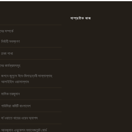
সাম্প্রতিক কাজ
ের সম্পর্কে
নির্বাহী সদস্যগণ
ঢাকা শাখা
ের কার্যক্রমসমূহ
জশনে জুলুসে ঈদে-মিলাদুন্নবী সাল্লাল্লাহু
আলাইহিস ওয়াসাল্লাম
মাসিক তরজুমান
গাউসিয়া কমিটি বাংলাদেশ
দা’ওয়াতে খায়ের ওয়েব অ্যাপস
আনজুমান এডুকেশন ম্যানেজমেন্ট বোর্ড