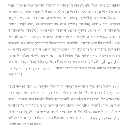
বিধায় মাত্র চার বছরে আল্লামা সিরিকোটি রাহমাতুল্লাহি আলায়হি স্বীয় পীরের দরবার হতে প্রাপ্ত
হন এমন এক পবিত্র সন্তান, যিনি জন্ম থেকেই আধ্যাত্মিক চর্চায় তৎপর এবং আধ্যাত্মিক ব্যক্তিত্বের
অনুগত। প্রয়োজন ও চাওয়ার আগে প্রাপ্ত দান বরকতপূর্ণ, পূতঃপবিত্র এবং আধ্যাত্মিক জ্ঞান-
গরিমায় পরিপূর্ণ হবেন, তা উপরিউক্ত কর্ম দ্বারা সুস্পষ্ট। অধিকন্তু আল্ল¬ামা চৌহরভীর
রাহমাতুল্লাহি আলায়হি’র তাওয়াজ্জুতে আল্লামা সৈয়্যদ মুহাম্মদ তৈয়্যব শাহ রাহমাতুল্লাহি
আলায়হি বড় হন। এছাড়াও আয়াতের আলোকে বলা যায় আল্লাহ্ তা‘আলার প্রদত্ত এ ধরনের
বংশধরগণ হয়ে থাকেন জন্মগতভাবে হিদায়তপ্রাপ্ত, সৎকর্মশীল, মর্যাদাবান এবং হিদায়তকারী। তাই
শৈশব কাল থেকেই আল্লামা সৈয়্যদ মুহাম্মদ তৈয়্যব শাহ রাহমাতুল্লাহি আলায়হি’র মাঝে সুপ্ত
আধ্যাত্মিক প্রতিভা বিকশিত হয়ে আসছিল। তিনি শৈশবে পিতার সান্নিধ্য লাভ করেছেন মাত্র চার
বছর বয়স পর্যন্ত; কিন্তু ইতিমধ্যে পিতার নিকট আরজ করে বসলেন, ‘نماز ميں اپ الله كو
ديكهتے هيں مجهے ديكهنا هے ’ “ নামাযে আপনি আল্লাহকে দেখেন, আমারও আল্লাহকে
দেখা চাই”।
আরো উল্লেখ আছে যে, আল্লামা সিরিকোটি রাহমাতুল্লাহি আলায়হি স্বীয় পীরের নির্দেশে ১৯২০
সালে বার্মায় গমনের আগে কোন এক সময় সপরিবারে আজমীর শরীফ যিয়ারতের উদ্দেশ্যে গমন
করেন। সেখানে খাজা মঈনুদ্দীন চিশতী রাহমাতুল্লাহি আলায়হি’র মাযার চত্বরে শিশু তৈয়্যব শাহ
রাহমাতুল্লাহি আলায়হি আপন মনে ঘুরাফেরা করতে থাকেন; তখন হঠাৎ এক নূরানী লোক এসে তাঁকে
পাশে বসায়ে কিছু দু‘আ পড়লেন-পড়ালেন, ঐ সময় আল্লামা সিরিকোটি রাহমাতুল্লাহি আলায়হি এক
খাদিমের ঘরে অবস্থান করছিলেন। পরে তিনি জানতে পেরে বললেন, ‘ بيٹها وه تو خواجه تهے’
‘‘বৎস! উনি তো খাজা ছিলেন”।