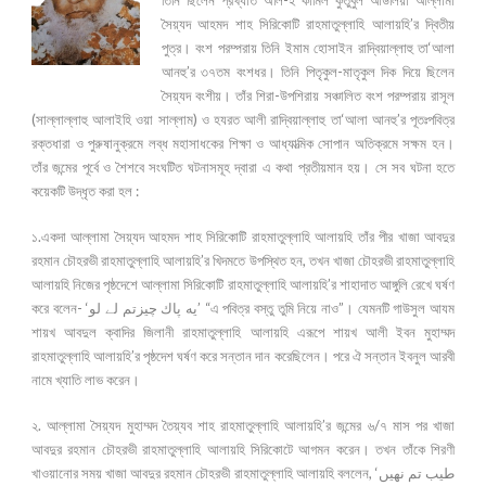
সৈয়্যদ আহমদ শাহ সিরিকোটি রাহমাতুল্লাহি আলায়হি’র দ্বিতীয়
পুত্র। বংশ পরম্পরায় তিনি ইমাম হোসাইন রাদ্বিয়াল্লাহু তা‘আলা
আনহু’র ৩৭তম বংশধর। তিনি পিতৃকুল-মাতৃকুল দিক দিয়ে ছিলেন
সৈয়্যদ বংশীয়। তাঁর শিরা-উপশিরায় সঞ্চালিত বংশ পরম্পরায় রাসূল
(সাল্লাল্লাহু আলাইহি ওয়া সাল্লাম) ও হযরত আলী রাদ্বিয়াল্লাহু তা‘আলা আনহু’র পূতঃপবিত্র
রক্তধারা ও পুরুষানুক্রমে লব্ধ মহাসাধকের শিক্ষা ও আধ্যাত্মিক সোপান অতিক্রমে সক্ষম হন।
তাঁর জন্মের পূর্বে ও শৈশবে সংঘটিত ঘটনাসমূহ দ্বারা এ কথা প্রতীয়মান হয়। সে সব ঘটনা হতে
কয়েকটি উদ্ধৃত করা হল :
১.একদা আল্লামা সৈয়্যদ আহমদ শাহ সিরিকোটি রাহমাতুল্লাহি আলায়হি তাঁর পীর খাজা আবদুর
রহমান চৌহরভী রাহমাতুল্লাহি আলায়হি’র খিদমতে উপস্থিত হন, তখন খাজা চৌহরভী রাহমাতুল্লাহি
আলায়হি নিজের পৃষ্ঠদেশে আল্লামা সিরিকোটি রাহমাতুল্লাহি আলায়হি’র শাহাদাত আঙ্গুলি রেখে ঘর্ষণ
করে বলেন- ‘يه پاك چيزتم لے لو’ “এ পবিত্র বস্তু তুমি নিয়ে নাও”। যেমনটি গাউসুল আযম
শায়খ আবদুল ক্বাদির জিলানী রাহমাতুল্লাহি আলায়হি এরূপে শায়খ আলী ইবন মুহাম্মদ
রাহমাতুল্লাহি আলায়হি’র পৃষ্ঠদেশ ঘর্ষণ করে সন্তান দান করেছিলেন। পরে ঐ সন্তান ইবনুল আরবী
নামে খ্যাতি লাভ করেন।
২. আল্লামা সৈয়্যদ মুহাম্মদ তৈয়্যব শাহ রাহমাতুল্লাহি আলায়হি’র জন্মের ৬/৭ মাস পর খাজা
আবদুর রহমান চৌহরভী রাহমাতুল্লাহি আলায়হি সিরিকোটে আগমন করেন। তখন তাঁকে শিরণী
খাওয়ানোর সময় খাজা আবদুর রহমান চৌহরভী রাহমাতুল্লাহি আলায়হি বললেন, ‘طيب تم نهيں