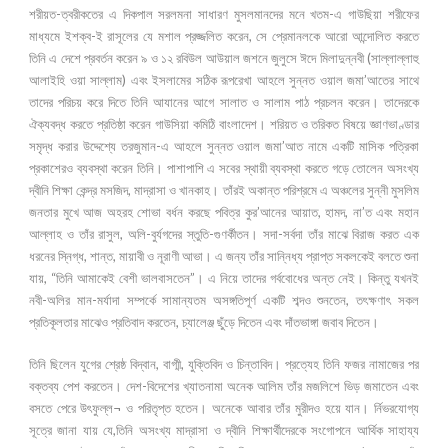
শরীয়ত-ত্বরীকতের এ দিকপাল সরলমনা সাধারণ মুসলমানদের মনে খতম-এ গাউছিয়া শরীফের
মাধ্যমে ইশক্ব-ই রাসূলের যে মশাল প্রজ্জলিত করেন, সে প্রেমানলকে আরো আন্দোলিত করতে
তিনি এ দেশে প্রবর্তন করেন ৯ ও ১২ রবিউল আউয়াল জশনে জুলুসে ঈদে মিলাদুন্নবী (সাল্লাল্লাহু
আলাইহি ওয়া সাল্লাম) এবং ইসলামের সঠিক রূপরেখা আহলে সুন্নত ওয়াল জমা’আতের সাথে
তাদের পরিচয় করে দিতে তিনি আযানের আগে সালাত ও সালাম পাঠ প্রচলন করেন। তাদেরকে
ঐক্যবদ্ধ করতে প্রতিষ্ঠা করেন গাউসিয়া কমিঠি বাংলাদেশ। শরিয়ত ও তরিকত বিষয়ে জ্ঞাণভাণ্ডার
সমৃদ্ধ করার উদ্দেশ্যে তরজুমান-এ আহলে সুন্নত ওয়াল জমা’আত নামে একটি মাসিক পত্রিকা
প্রকাশেরও ব্যবস্থা করেন তিনি। পাশাপাশি এ সবের স্থায়ী ব্যবস্থা করতে গড়ে তোলেন অসংখ্য
দ্বীনি শিক্ষা কেন্দ্র মসজিদ, মাদ্রাসা ও খানকাহ। তাঁরই অকান্ত পরিশ্রমে এ অঞ্চলের সুন্নী মুসলিম
জনতার মুখে আজ অহরহ শোভা বর্ধন করছে পবিত্র কুর’আনের আয়াত, হামদ, না’ত এবং মহান
আল্লাহ ও তাঁর রাসুল, অলি-বুর্যগদের স্তুতি-গুণর্কীতন। সদা-সর্বদা তাঁর মাঝে বিরাজ করত এক
ধরনের স্নিগ্ধ, শান্ত, মায়াবী ও নূরাণী আভা। এ জন্য তাঁর সান্নিধ্য প্রাপ্ত সকলকেই বলতে শুনা
যায়, “তিনি আমাকেই বেশী ভালবাসতেন”। এ নিয়ে তাদের গর্ববোধের অন্ত নেই। কিন্তু যখনই
নবী-অলির মান-মর্যাদা সম্পর্কে সামান্যতম অসঙ্গতিপূর্ণ একটি শব্দও শুনতেন, তৎক্ষণাৎ সকল
প্রতিকূলতার মাঝেও প্রতিবাদ করতেন, চ্যালেঞ্জ ছুঁড়ে দিতেন এবং দাঁতভাঙ্গা জবাব দিতেন।
তিনি ছিলেন যুগের শ্রেষ্ঠ বিদ্বান, বাগ্মী, যুক্তিবিদ ও চিন্তাবিদ। প্রত্যেহ তিনি ফজর নামাজের পর
বক্তব্য পেশ করতেন। দেশ-বিদেশের খ্যাতনামা অনেক আলিম তাঁর মজলিশে ভিড় জমাতেন এবং
বসতে পেরে উৎফুল্ল¬ ও পরিতৃপ্ত হতেন। অনেকে আবার তাঁর মুরীদও হয়ে যান। র্নিভরযোগ্য
সূত্রে জানা যায় যে,তিনি অসংখ্য মাদ্রাসা ও দ্বীনি শিক্ষার্থীদেরকে সংগোপনে আর্থিক সাহায্য