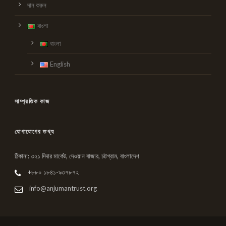
দান করুন
বাংলা
বাংলা
English
সাম্প্রতিক কাজ
যোগাযোগের তথ্য
ঠিকানা: ৩২১ দিদার মার্কেট, দেওয়ান বাজার, চট্টগ্রাম, বাংলাদেশ
+৮৮০ ১৮৪১-৯৩৭৮৭২
info@anjumantrust.org