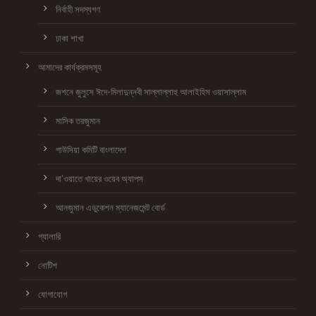
নির্বাহী সদস্যগণ
ঢাকা শাখা
আমাদের কার্যক্রমসমূহ
জশনে জুলুসে ঈদে-মিলাদুন্নবী সাল্লাল্লাহু আলাইহিস ওয়াসাল্লাম
মাসিক তরজুমান
গাউসিয়া কমিটি বাংলাদেশ
দা’ওয়াতে খায়ের ওয়েব অ্যাপস
আনজুমান এডুকেশন ম্যানেজমেন্ট বোর্ড
গ্যালারি
নোটিশ
যোগাযোগ