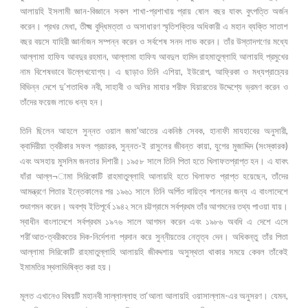
আলায়হি ইসলামী জ্ঞান-বিজ্ঞানে সকল শাখা-প্রশাখায় প্রায় ষোল বছর যাবৎ বুৎপত্তি অর্জন
করেন। প্রখর মেধা, তীক্ষ্ম বুদ্ধিমত্তা ও অসাধারণ স্মৃতিশক্তির অধিকারী এ মহান ব্যক্তি সাতাশ
বছর বয়সে যাহিরী জ্ঞার্নাজন সম্পন্ন করেন ও সর্বশেষ সনদ লাভ করেন। তাঁর উস্তাদগণের মধ্যে
আল্লামা হাফিয আবদুর রহমান, আল্লামা হাফিয আবদুল হামিদ রাহমাতুল্লাহি আলায়হি প্রমুখের
নাম বিশেষভাবে উল্লেখযোগ্য। এ ছাড়াও তিনি এশিয়া, ইউরোপ, আফ্রিকা ও মধ্যপ্রাচ্যের
বিভিন্ন দেশে দু’শতাধিক নবী, সাহাবী ও অলির মাযার শরীফ যিয়ারতের উদ্দেশ্যে ভ্রমণ করেন ও
তাঁদের ফয়েজ লাভে ধন্য হন।
তিনি ছিলেন আহলে সুন্নত ওয়াল জমা’আতের একনিষ্ঠ সেবক, হানাফী মাযহাবের অনুসারী,
ক্বাদিরীয়া ত্বরীকার সফল প্রচারক, সুন্নত-ই রাসুলের জীবন্ত কায়া, যুগের মুজাদ্দিদ (সংস্কারক)
এবং অসহায় মুসলিম জনতার দিশারী। ১৯৫৮ সালে তিনি পিতা হতে খিলাফতপ্রাপ্ত হন। এ যাবৎ
যাঁরা আল্ল¬ামা সিরিকোটি রাহমাতুল্লাহি আলায়হি হতে খিলাফত প্রাপ্ত হয়েছেন, তাঁদের
আমন্ত্রণে পিতার ইন্তেকালের পর ১৯৬১ সালে তিনি অর্পিত দায়িত্ব পালনের জন্য এ বাংলাদেশে
শুভাগমন করেন। অবশ্য ইতিপূর্বে ১৯৪২ সনে চট্টগ্রামে সর্বপ্রথম তাঁর আগমনের তথ্য পাওয়া যায়।
স্বাধীন বাংলাদেশে সর্বপ্রথম ১৯৭৬ সালে আগমন করেন এবং ১৯৮৬ অবধি এ দেশে এসে
শরী‘আত-ত্বরীকতের দিক-নির্দেশনা প্রদান করে সুন্নীয়তের নেতৃত্ব দেন। অধিকন্তু তাঁর পিতা
আল্লামা সিরিকোটি রাহমাতুল্লাহি আলায়হি জীবদ্দশায় অসুস্থতা থাকার সময়ে কেবল তাঁকেই
ইমামতির স্থলাভিষিক্ত করা হয়।
মূলত এখানেও বিষয়টি মহানবী সাল্লাল্লাহু তা‘আলা আলায়হি ওয়াসাল্লাম-এর অনুসরণ। যেমন,