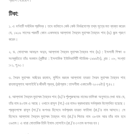
টিকা:
১. এ বর্ণনাটি সর্বাধিক প্রসিদ্ধ। তবে বর্তমানে কেউ কেউ নির্ভরযোগ্য তথ্য সূত্রে মত ব্যক্ত করেন
যে, ১৯১৬ সালের পরবর্তী কোন একসময়ে আল্লামা সৈয়্যদ মুহাম্মদ তৈয়্যব শাহ (র.) জন্ম গ্রহণ
করেন।
২. ড. মোহাম্মদ আবদুল অদুদ, আল্লামা সৈয়্যদ মুহাম্মদ তৈয়্যব শাহ (র.) : ইসলামী শিক্ষা ও
সংস্কৃতিতে তাঁর অবদান (কুষ্টিয়া : ইসলামিক ইউনিভার্সিটি স্টাডিজ-১৯৯৯ইং), খন্ড : ০৮, সংখ্যা
:০১, পৃ.৯১।
৩. সৈয়দ মুহাম্মদ অছিয়র রহমান, মুর্শিদে বরহক আল্লামা হযরত সৈয়দ মুহাম্মদ তৈয়্যব শাহ
রাহমাতুল্লাহ আলাইহি’র জীবনী গ্রন্থ, (চট্টগ্রাম : তাসলীমা একাডেমী-২০০৬ইং) পৃ.৪২।
৪. আল্লামা সৈয়্যদ মুহাম্মদ তৈয়্যব শাহ (র.)’র র্পূবপুরুষদের নামের তালিকা অনুসারে দেখা যায় যে,
তাঁর নাম ৪০তম এ আছে। ওখানে রাসূল (সা.) এর নামও ক্রমধারায় সর্বপ্রথম উল্লেখিত হয়েছে।
প্রকৃতপক্ষে রাসূল (সা.)’র বংশধর হিসেবে সর্বপ্রথম হযরত ফাতিমা (রা.)’র নাম আসবে। সে
হিসেবে আল্লামা সৈয়্যদ মুহাম্মদ তৈয়্যব শাহ (রা.)’র পিতার নাম ৩৮তম আর তাঁর নাম হবে
৩৯তম। এ ধারা মোতাবিক তিনি ইমাম হোসাইন (রা.)’র ৩৭তম বংশধর হন।