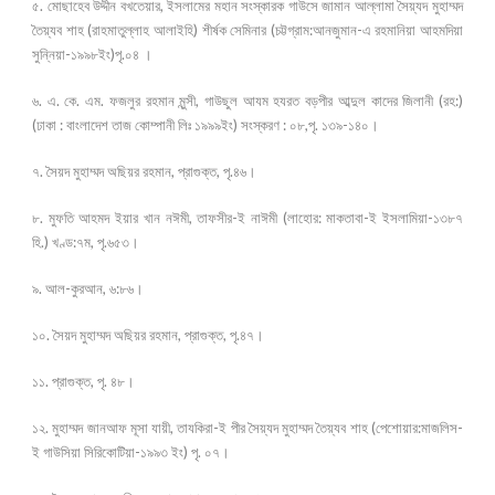
৫. মোছাহেব উদ্দীন বখতেয়ার, ইসলামের মহান সংস্কারক গাউসে জামান আল্লামা সৈয়্যদ মুহাম্মদ
তৈয়্যব শাহ (রাহমাতুল্লাহ আলাইহি) শীর্ষক সেমিনার (চট্টগ্রাম:আনজুমান-এ রহমানিয়া আহমদিয়া
সুন্নিয়া-১৯৯৮ইং)পৃ.০৪ ।
৬. এ. কে. এম. ফজলুর রহমান মুন্সী, গাউছুল আযম হযরত বড়পীর আব্দুল কাদের জিলানী (রহ:)
(ঢাকা : বাংলাদেশ তাজ কোম্পানী লিঃ ১৯৯৯ইং) সংস্করণ : ০৮,পৃ. ১৩৯-১৪০।
৭. সৈয়দ মুহাম্মদ অছিয়র রহমান, প্রাগুক্ত, পৃ.৪৬।
৮. মুফতি আহমদ ইয়ার খান নঈমী, তাফসীর-ই নাঈমী (লাহোর: মাকতাবা-ই ইসলামিয়া-১৩৮৭
হি.) খণ্ড:৭ম, পৃ.৬৫৩।
৯. আল-কুরআন, ৬:৮৬।
১০. সৈয়দ মুহাম্মদ অছিয়র রহমান, প্রাগুক্ত, পৃ.৪৭।
১১. প্রাগুক্ত, পৃ. ৪৮।
১২. মুহাম্মদ জানআফ মূসা যায়ী, তাযকিরা-ই পীর সৈয়্যদ মুহাম্মদ তৈয়্যব শাহ (পেশোয়ার:মাজলিস-
ই গাউসিয়া সিরিকোটিয়া-১৯৯৩ ইং) পৃ. ০৭।