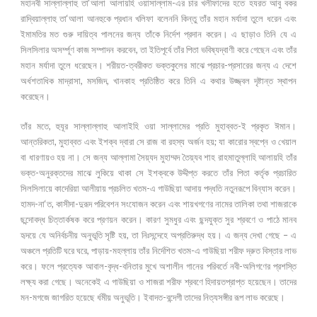
মহানবী সাল্লাল্লাহু তা‘আলা আলায়হি ওয়াসাল্লাম-এর চার খলীফাদের হতে হযরত আবু বকর
রাদ্বিয়াল্লাহু তা‘আলা আনহুকে প্রধান খলিফা বলেননি কিন্তু তাঁর মহান মর্যাদা তুলে ধরেন এবং
ইমামতির মত গুরু দায়িত্ব পালনের জন্য তাঁকে নির্দেশ প্রদান করেন। এ ছাড়াও তিনি যে এ
সিলসিলার অসর্ম্পূণ কাজ সম্পাদন করবেন, তা ইতিপূর্বে তাঁর পিতা ভবিষ্যদ্বাণী করে গেছেন এবং তাঁর
মহান মর্যাদা তুলে ধরেছেন। শরীয়ত-ত্বরীকত ভক্তকুলের মাঝে প্রচার-প্রসারের জন্য এ দেশে
অর্ধশতাধিক মাদ্রাসা, মসজিদ, খানকাহ প্রতিষ্ঠিত করে তিনি এ কথার উজ্জ্বল দৃষ্টান্ত স্থাপন
করেছেন।
তাঁর মতে, হুযূর সাল্লাল্লাহু আলাইহি ওয়া সাল্লামের প্রতি মুহাব্বত-ই প্রকৃত ঈমান।
আন্তরিকতা, মুহাব্বত এবং ইশক্ব দ্বারা সে রাজ বা রহস্য অর্জন হয়; যা কারোর স্বপ্নে ও খেয়াল
বা ধারণায়ও হয় না। সে জন্য আল্লামা সৈয়্যদ মুহাম্মদ তৈয়্যব শাহ রাহমাতুল্লাহি আলায়হি তাঁর
ভক্ত-অনুরক্তদের মাঝে লুকিয়ে থাকা সে ইশক্বকে উদ্দীপ্ত করতে তাঁর পিতা কর্তৃক প্রচারিত
সিলসিলায়ে কাদেরিয়া আলীয়ায় প্রচলিত খতম-এ গাউছিয়া আদায় পদ্ধতি নতুনরূপে বিন্যাস করেন।
হামদ-না‘ত, কাসীদা-দুরূদ পরিবেশন সংযোজন করেন এবং শায়খগণের নামের তালিকা তথা শাজরাকে
ছন্দোবদ্ধ চিত্তার্কষক করে প্রণয়ন করেন। কারণ সুমধুর এবং ছন্দযুক্ত সুর শ্রবণে ও পাঠে মানব
হৃদয়ে যে অনির্বচনীয় অনুভূতি সৃষ্টি হয়, তা নিঃসন্দেহে অপ্রতিরুদ্ধ হয়। এ জন্য দেখা গেছে – এ
অঞ্চলে প্রতিটি ঘরে ঘরে, পাড়ায়-মহল্লায় তাঁর নির্দেশিত খতম-এ গাউছিয়া শরীফ দ্রুত বিস্তার লাভ
করে। ফলে প্রত্যেক আবাল-বৃদ্ধ-বনিতার মুখে অশালীন গানের পরিবর্তে নবী-অলিগণের প্রশস্তি
লক্ষ্য করা গেছে। অনেকেই এ গাউছিয়া ও শাজরা শরীফ শ্রবণে হিদায়তপ্রাপ্ত হয়েছেন। তাদের
মন-মগজে জাগরিত হয়েছে র্ধমীয় অনুভূতি। ইবাদত-বন্দেগী তাদের নিত্যসঙ্গীর রূপ লাভ করেছে।