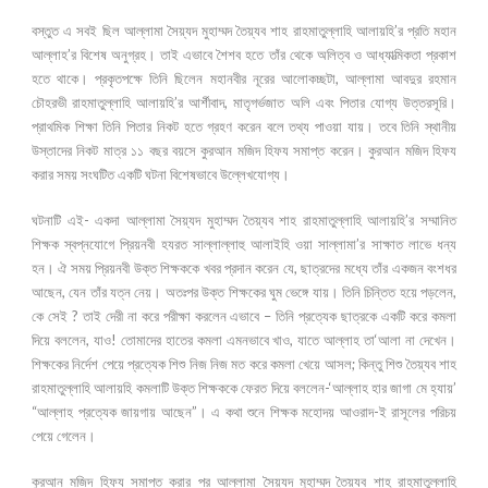
বস্তুত এ সবই ছিল আল্লামা সৈয়্যদ মুহাম্মদ তৈয়্যব শাহ রাহমাতুল্লাহি আলায়হি’র প্রতি মহান
আল্লাহ’র বিশেষ অনুগ্রহ। তাই এভাবে শৈশব হতে তাঁর থেকে অলিত্ব ও আধ্যাত্মিকতা প্রকাশ
হতে থাকে। প্রকৃতপক্ষে তিনি ছিলেন মহানবীর নূরের আলোকচ্ছটা, আল্লামা আবদুর রহমান
চৌহরভী রাহমাতুল্লাহি আলায়হি’র আর্শীবাদ, মাতৃগর্ভজাত অলি এবং পিতার যোগ্য উত্তরসূরি।
প্রাথমিক শিক্ষা তিনি পিতার নিকট হতে গ্রহণ করেন বলে তথ্য পাওয়া যায়। তবে তিনি স্থানীয়
উস্তাদের নিকট মাত্র ১১ বছর বয়সে কুরআন মজিদ হিফয সমাপ্ত করেন। কুরআন মজিদ হিফয
করার সময় সংঘটিত একটি ঘটনা বিশেষভাবে উল্লেখযোগ্য।
ঘটনাটি এই- একদা আল্লামা সৈয়্যদ মুহাম্মদ তৈয়্যব শাহ রাহমাতুল্লাহি আলায়হি’র সম্মানিত
শিক্ষক স্বপ্নযোগে প্রিয়নবী হযরত সাল্লাল্লাহু আলাইহি ওয়া সাল্লামা’র সাক্ষাত লাভে ধন্য
হন। ঐ সময় প্রিয়নবী উক্ত শিক্ষককে খবর প্রদান করেন যে, ছাত্রদের মধ্যে তাঁর একজন বংশধর
আছেন, যেন তাঁর যত্ন নেয়। অতঃপর উক্ত শিক্ষকের ঘুম ভেঙ্গে যায়। তিনি চিন্তিত হয়ে পড়লেন,
কে সেই ? তাই দেরী না করে পরীক্ষা করলেন এভাবে – তিনি প্রত্যেক ছাত্রকে একটি করে কমলা
দিয়ে বললেন, যাও! তোমাদের হাতের কমলা এমনভাবে খাও, যাতে আল্লাহ তা‘আলা না দেখেন।
শিক্ষকের নির্দেশ পেয়ে প্রত্যেক শিশু নিজ নিজ মত করে কমলা খেয়ে আসল; কিন্তু শিশু তৈয়্যব শাহ
রাহমাতুল্লাহি আলায়হি কমলাটি উক্ত শিক্ষককে ফেরত দিয়ে বললেন-‘আল্লাহ হার জাগা মে হ্যায়’
“আল্লাহ প্রত্যেক জায়গায় আছেন”। এ কথা শুনে শিক্ষক মহোদয় আওরাদ-ই রাসূলের পরিচয়
পেয়ে গেলেন।
কুরআন মজিদ হিফয সমাপ্ত করার পর আল্লামা সৈয়্যদ মুহাম্মদ তৈয়্যব শাহ রাহমাতুল্লাহি