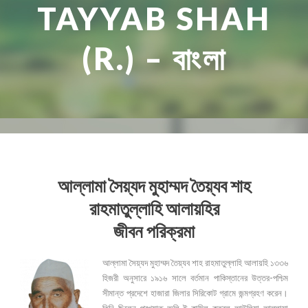
TAYYAB SHAH
(R.) – বাংলা
বাংলা
আল্লামা সৈয়্যদ মুহাম্মদ তৈয়্যব শাহ
রাহমাতুল্লাহি আলায়হির
জীবন পরিক্রমা
আল্লামা সৈয়্যদ মুহাম্মদ তৈয়্যব শাহ রাহমাতুল্লাহি আলায়হি ১৩৩৬
হিজরী অনুসারে ১৯১৬ সালে বর্তমান পাকিস্তানের উত্তর-পশ্চিম
সীমান্ত প্রদেশে হাজারা জিলার সিরিকোট গ্রামে জন্মগ্রহণ করেন।
তিনি ছিলেন প্রখ্যাত অলি-ই কামিল কুতুবুল আউলিয়া আল্লামা