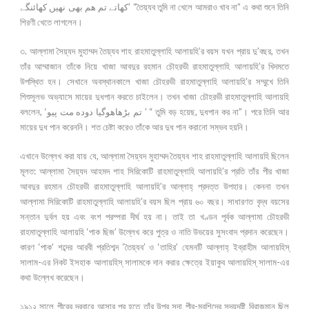
كهاتے تم هم بهى نهيں كهائنگے’ “তৈয়্যব তুমি না খেলে আমরাও খাব না” এ কথা শুনে তিনি
শিরণী খেতে লাগলেন।
৩. আল্লামা সৈয়্যদ মুহাম্মদ তৈয়্যব শাহ রাহমাতুল্লাহি আলায়হি’র বয়স যখন প্রায় দু’বছর, তখন
তাঁর আম্মাজান তাঁকে নিয়ে খাজা আবদুর রহমান চৌহরভী রাহমাতুল্লাহি আলায়হি’র খিদমতে
উপস্থিত হন। সেখানে অবস্থানকালে খাজা চৌহরভী রাহমাতুল্লাহি আলায়হি’র সম্মুখে তিনি
শিশুসূলভ অভ্যাসে মায়ের দুধপান করতে চাইলেন। তখন খাজা চৌহরভী রাহমাতুল্লাহি আলায়হি
বললেন, ‘تم بڑهاهوگيا دوده مت پيو ’ “ তুমি বড় হয়েছ, দুধপান কর না”। পরে তিনি আর
মায়ের দুধ পান করেননি। শত চেষ্টা করেও তাঁকে আর দুধ পান করানো সম্ভব হয়নি।
এখানে উল্লেখ করা যায় যে, আল্লামা সৈয়্যদ মুহাম্মদ তৈয়্যব শাহ রাহমাতুল্লাহি আলায়হি ছিলেন
মূলত: আল্লামা সৈয়্যদ আহমদ শাহ সিরিকোটি রাহমাতুল্লাহি আলায়হি’র প্রতি তাঁর পীর খাজা
আবদুর রহমান চৌহরভী রাহমাতুল্লাহি আলায়হি’র আল্লাহ্ প্রদত্ত উপহার। কেননা তখন
আল্লামা সিরিকোটি রাহমাতুল্লাহি আলায়হি’র বয়স ছিল প্রায় ৬০ বছর। সাধারণত বৃদ্ধ বয়সের
সন্তান দুর্বল হয় এবং বংশ পরম্পরা দীর্ঘ হয় না। তাই তা খণ্ডন পূর্বক আল্লামা চৌহরভী
রাহমাতুল্লাহি আলায়হি ‘পাক ছিজ’ উল্লেখ করে পুত্র ও নাতি উভয়ের সুসংবাদ প্রদান করেছেন।
কারণ ‘পাক’ শব্দের আরবী প্রতিশব্দ ‘তৈয়্যব’ ও ‘তাহির’ যেমনটি আল্লাহ্ ইব্রাহীম আলায়হিস্
সালাম-এর নিকট ইসহাক আলায়হিস্ সালামকে দান করার ক্ষেত্রে ইয়াকুব আলায়হিস্ সালাম-এর
কথা উল্লেখ করেছেন।
১৯১২ সালে পীরের দরবারে আসার পর হতে তাঁর উপর সদা পীর-মুরশিদের সদয়দৃষ্টি বিরাজমান ছিল