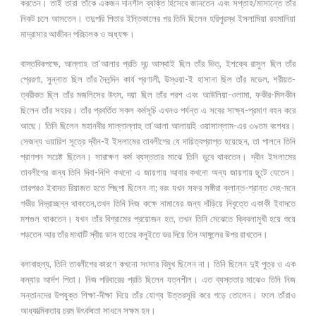
করতেন। তাই তারা তাঁকে একজন দানশীল ব্যক্তি হিসেবে জানতেন এবং সপ্তাহ/মাসান্তে তাঁর
নিকট চলে আসতেন। তদুপরি পিতার ইন্তিকালের পর তিনি ছিলেন হরিপুরস্থ ইসলামিয়া রহমানিয়া
মাদ্রাসার আজীবন পরিচালক ও অধ্যক্ষ।
বাস্তবিকপক্ষে, আল্লাহ তা‘আলার প্রতি দৃঢ় আস্থাই ছিল তাঁর ভিত্, ইশক্বে রাসুল ছিল তাঁর
প্রেরণা, সুন্নাত ছিল তাঁর দৈনন্দিন কার্য প্রণালী, উস্ওয়া-ই হাসানা ছিল তাঁর মডেল, শরীয়ত-
ত্বরীকত ছিল তাঁর মজলিসের উৎস, দয়া ছিল তাঁর পরশ এবং আউলিয়া-ওলামা, ফকীর-মিসকীন
ছিলেন তাঁর সহচর। তাঁর প্রবর্তিত সকল কর্মসূচি এখনও পর্যন্ত এ সবের সাক্ষ্য-প্রমাণ বহন করে
আছে। তিনি ছিলেন মহানবীর সাল্লাল্লাহু তা‘আলা আলায়হি ওয়াসাল্লাম-এর ৩৯তম বংশধর।
সেজন্য ওয়ারিশ সূত্রে দ্বীন-ই ইসলামের তাবলীগের যে দায়িত্বপ্রাপ্ত হয়েছেন, তা পালনে তিনি
প্রাণপন সচেষ্ট ছিলেন। সারাক্ষণ কর্ম ব্যস্ততার মাঝে তিনি ডুবে থাকতেন। দ্বীন ইসলামের
তাবলীগের জন্য তিনি দিবা-নিশি কখনো এ জায়গায় আবার কখনো অন্য জায়গায় ছুটে যেতেন।
তারপরও ইবাদত রিয়াজত হতে পিছপা ছিলেন না; বরং যখন সফর সঙ্গীরা ক্লান্ত-শ্রান্ত দেহ-মনে
গভীর নিদ্রাচ্ছন্ন থাকতেন,তখন তিনি নিজ কক্ষে নামাযের জন্য দাঁড়িয়ে নিবৃত্তে একাকী ইবাদতে
মশগুল থাকতেন। যখন তাঁর বিশ্রামের প্রয়োজন হত, তখন তিনি মেঝেতে ক্বিবলামুখী হয়ে শুয়ে
পড়তেন আর তাঁর মাথাটি স্বীয় ডান হাতের কনুইতে ভর দিয়ে তিন আঙ্গুলের উপর রাখতেন।
বলাবাহুল্য, তিনি তাবলীগের কারণে কখনো সংসার বিমুখ ছিলেন না। তিনি ছিলেন দুই পুত্র ও এক
কন্যার আর্দশ পিতা। নিজ পরিবারের প্রতি ছিলেন যত্নশীল। এত ব্যস্ততার মাঝেও তিনি নিজ
সন্তানদের উপযুক্ত শিক্ষা-দীক্ষা দিয়ে তাঁর যোগ্য উত্তরসূরি করে গড়ে তোলেন। ফলে তাঁরাও
আধ্যাত্মিকতায় চরম উৎর্কষতা সাধনে সক্ষম হন।