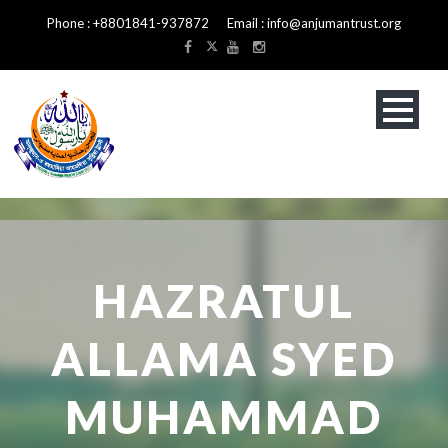
Phone : +8801841-937872 Email : info@anjumantrust.org
HAZRATUL
ALLAMA SYED
MUHAMMAD