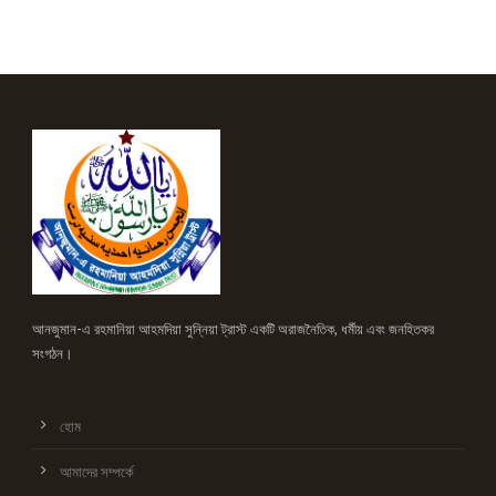
আনজুমান-এ রহমানিয়া আহমদিয়া সুন্নিয়া ট্রাস্ট একটি অরাজনৈতিক, ধর্মীয় এবং জনহিতকর
সংগঠন।
হোম
আমাদের সম্পর্কে