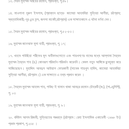
১৩. সৈয়দ মুহাম্মদ অছিয়র রহমান, প্রাগুক্ত, পৃ.৪৯।
১৪. মাওলানা নূরুল ইসলাম, (প্রাক্তন ছাত্র- জামেয়া আহমদিয়া সুন্নিয়া আলীয়া, চট্টগ্রাম;
স্বত্তাধিকারী,-নূর এন্ড সন্স, জলসা মার্কেট,চট্টগ্রাম) এক সাক্ষাতকালে এ ঘটনা বর্ণনা দেন।
১৫. সৈয়দ মুহাম্মদ অছিয়র রহমান, প্রাগুক্ত, পৃ.৫২-৫৩।
১৬. মুহাম্মদ জানআফ মূসা যায়ী, প্রাগুক্ত, পৃ. ১৭;
১৭. খতমে গাউছিয়া শরীফের মূল অযীফাগুলোতে এবং শায়খগণের নামের মধ্যে আল্লামা সৈয়্যদ
মুহাম্মদ তৈয়্যব শাহ (র.) কোনরূপ পরিবর্তন-পরিবর্ধন করেননি। কেবল নতুন আঙ্গিকে ছন্দযুক্ত করে
সাজিয়েছেন। মুহাদ্দিস আবদুল আউয়াল ফোরকানী (সাবেক শায়খুল হাদিস, জামেয়া আহমদিয়া
সুন্নিয়া আলীয়া, চট্টগ্রাম।) এক সাক্ষাতে এ তথ্য প্রদান করেন ।
১৮. সৈয়্যদ মুহাম্মদ আহমদ শাহ, গাউছ-ই যামান খাজা আবদুর রহমান চৌহরভী (ক.), (পাণ্ডুলিপি),
পৃ. ০৩
১৯. মুহাম্মদ জানআফ মূসা যায়ী, প্রাগুক্ত, পৃ. ৯।
২০. বদিউল আলম রিজভী, সুন্নিয়তের পঞ্চরত্ন (চট্টগ্রাম : রেযা ইসলামিক একাডেমী -১৯৯৮ ইং)
প্রথম প্রকাশ, পৃ.২৩৫ ।