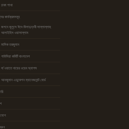
ঢাকা শাখা
ের কার্যক্রমসমূহ
জশনে জুলুসে ঈদে-মিলাদুন্নবী সাল্লাল্লাহু
আলাইহিস ওয়াসাল্লাম
মাসিক তরজুমান
গাউসিয়া কমিটি বাংলাদেশ
দা’ওয়াতে খায়ের ওয়েব অ্যাপস
আনজুমান এডুকেশন ম্যানেজমেন্ট বোর্ড
ারি
িশ
াযোগ
করুন