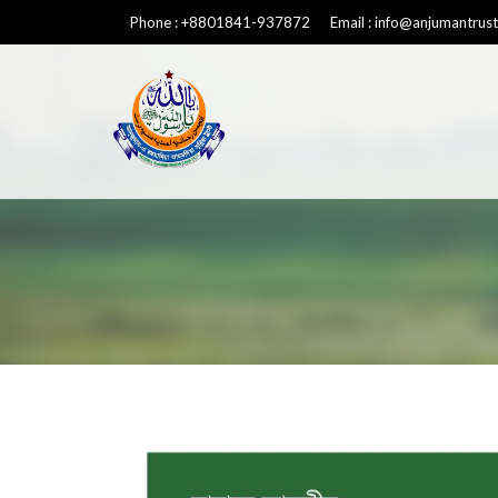
Phone : +8801841-937872 Email : info@anjumantrust