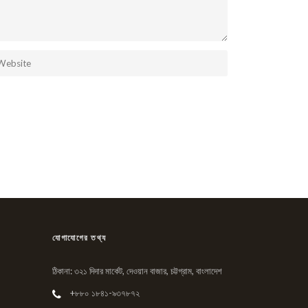
যোগাযোগের তথ্য
ঠিকানা: ৩২১ দিদার মার্কেট, দেওয়ান বাজার, চট্টগ্রাম, বাংলাদেশ
+৮৮০ ১৮৪১-৯৩৭৮৭২