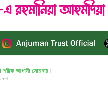
রভী শরীফ আগামী সোমবার।
 বাংলা